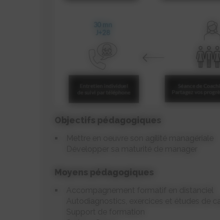
Objectifs pédagogiques
Mettre en oeuvre son agilité managériale
Développer sa maturité de manager
Moyens pédagogiques
Accompagnement formatif en distanciel
Autodiagnostics, exercices et études de c
Support de formation