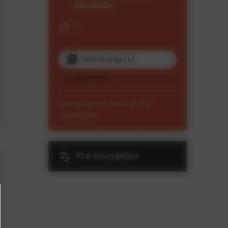
demande
7h
Télécharger le
programme
Inscription 15 jours avant
maximum
Pré-inscription