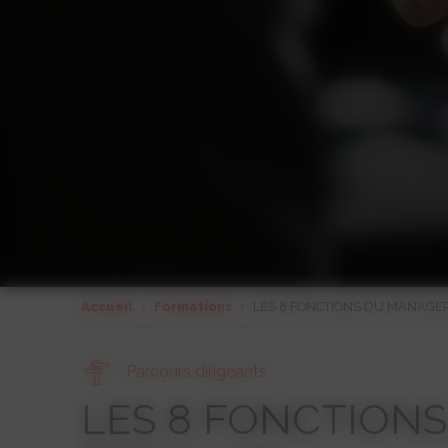
Accueil
Formations
LES 8 FONCTIONS DU MANAGER
Parcours dirigeants
LES 8 FONCTION