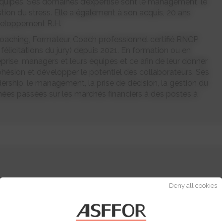
équipes. Ses domaines d’expertise sont le management, le
tion du stress. Elle a également à son acquis, 20 ans
veloppement R.H.
Coaching, Formateur, Coach professionnel certifié RNCP
élicitations du jury) depuis 2021. En formation ou en
eprise, managers et leurs équipes et ce afin de leur donner
ohésion et développer le potentiel des collaborateurs. Ses
dership, le management, la prise de décision, la gestion du
années passées sur les marchés financiers à des postes à
Deny all cookies
NTRETIEN INDIVIDUEL