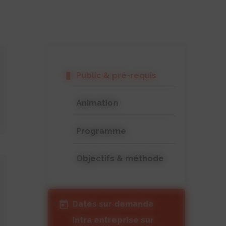
Public & pré-requis
Animation
Programme
Objectifs & méthode
Dates sur demande
Intra entreprise sur