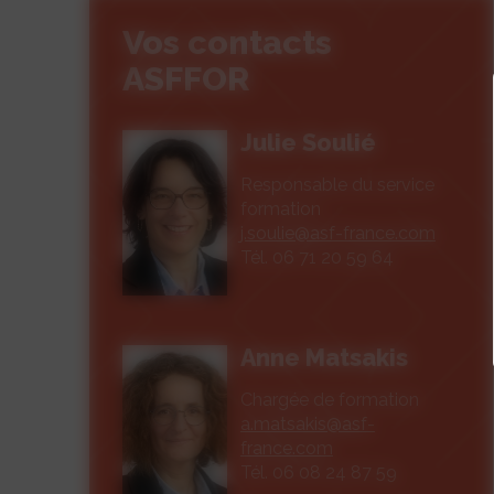
Vos contacts
ASFFOR
Julie Soulié
Responsable du service
formation
j.soulie@asf-france.com
Tél. 06 71 20 59 64
Anne Matsakis
Chargée de formation
a.matsakis@asf-
france.com
Tél. 06 08 24 87 59