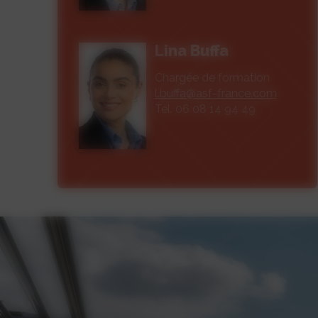
Lina Buffa
Chargée de formation
l.buffa@asf-france.com
Tél. 06 08 14 94 49