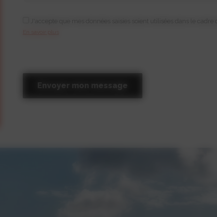
J'accepte que mes données saisies soient utilisées dans le cad
En savoir plus
Veuillez laisser ce champ vide.