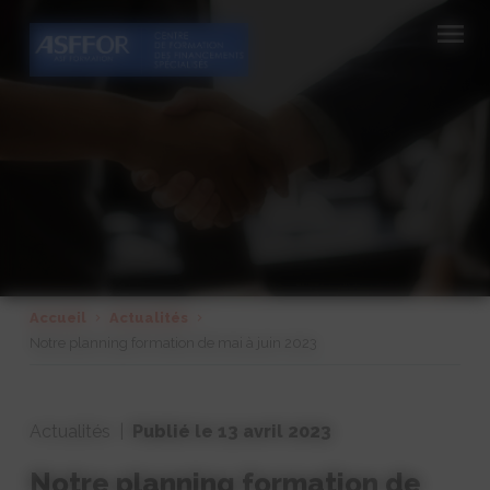
Cookies management panel
Accueil
Actualités
Notre planning formation de mai à juin 2023
Actualités |
Publié le 13
avril
2023
Notre planning formation de