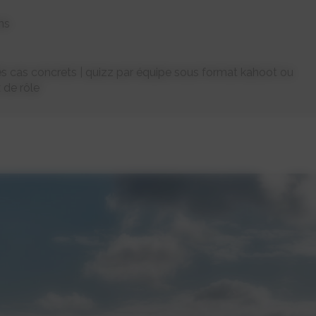
ns
es cas concrets | quizz par équipe sous format kahoot ou
x de rôle