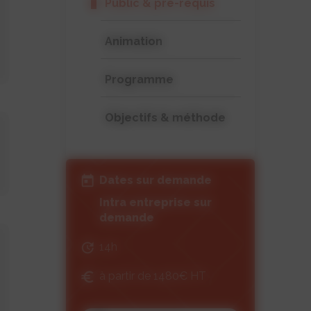
Public & pré-requis
Animation
Programme
Objectifs & méthode
Dates sur demande
Intra entreprise sur
demande
14h
à partir de 1480€ HT