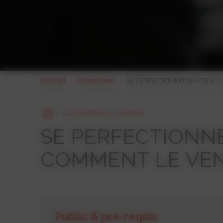
Accueil
Formations
SE PERFECTIONNER EN CBI ET
Compétences métiers
SE PERFECTIONNE
COMMENT LE VE
Public & pré-requis