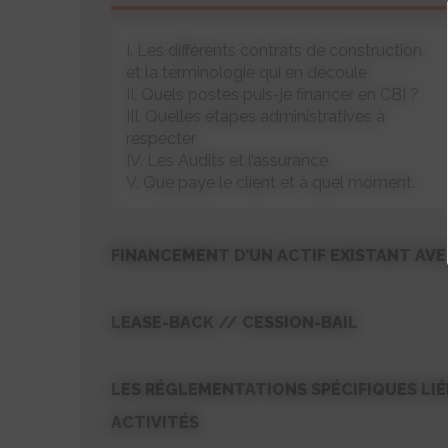
I. Les différents contrats de construction
et la terminologie qui en découle
II. Quels postes puis-je financer en CBI ?
III. Quelles étapes administratives à
respecter
IV. Les Audits et l’assurance
V. Que paye le client et à quel moment.
FINANCEMENT D’UN ACTIF EXISTANT AV
LEASE-BACK // CESSION-BAIL
LES RÉGLEMENTATIONS SPÉCIFIQUES LIÉ
ACTIVITÉS