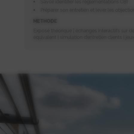
Savoir identifier les règlementations CBI
Préparer son entretien et lever les objectio
METHODE
Exposé théorique | échanges interactifs sur d
équivalent | simulation d’entretien clients | jeu