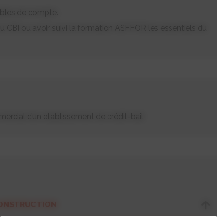
ables de compte.
du CBI ou avoir suivi la formation ASFFOR les essentiels du
rcial d’un établissement de crédit-bail
CONSTRUCTION