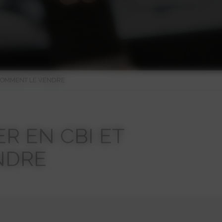
 COMMENT LE VENDRE
R EN CBI ET
NDRE