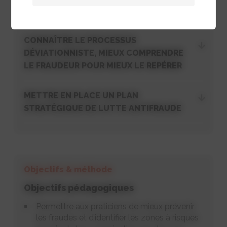
CONNAÎTRE LE PROCESSUS
DÉVIATIONNISTE, MIEUX COMPRENDRE
LE FRAUDEUR POUR MIEUX LE REPÉRER
METTRE EN PLACE UN PLAN
STRATÉGIQUE DE LUTTE ANTIFRAUDE
Objectifs & méthode
Objectifs pédagogiques
Permettre aux praticiens de mieux prévenir
les fraudes et d’identifier les zones à risques