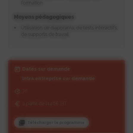
formation
Moyens pédagogiques
Utilisation de diaporama, de tests interactifs,
de supports de travail
Dates sur demande
Intra entreprise sur demande
7h
à partir de 1140€ HT
Télécharger le programme