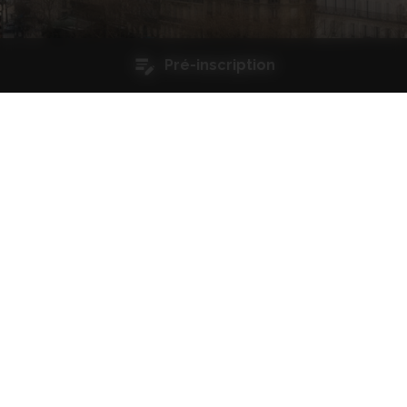
Pré-inscription
Qualité et certifications
Restez informés
J'accepte que mes données soient utilisées par l'ASFFOR dans
une démarche commerciale