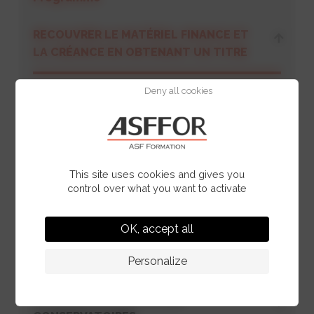
RECOUVRER LE MATÉRIEL FINANCE ET
LA CRÉANCE EN OBTENANT UN TITRE
Deny all cookies
La saisine du Tribunal pour récupérer le
matériel
La saisine du Tribunal pour recouvrer la
créance
This site uses cookies and gives you
control over what you want to activate
FAIRE FACE AUX LIMITES ET
OK, accept all
CONTRAINTES LORS DE L’EXÉCUTION
FORCÉE
Personalize
APPRÉHENDER LES SAISIES