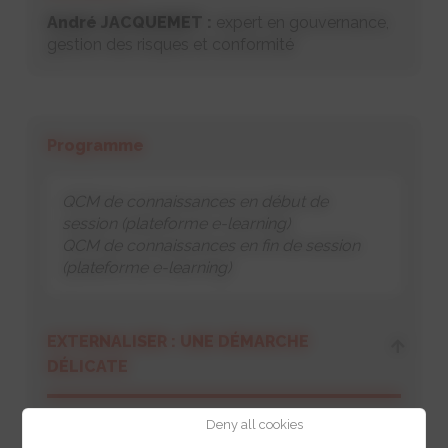
André JACQUEMET :
expert en gouvernance,
gestion des risques et conformité
Programme
QCM de connaissances en début de
session (plateforme e-learning)
QCM de connaissances en fin de session
(plateforme e-learning)
EXTERNALISER : UNE DÉMARCHE
DÉLICATE
Deny all cookies