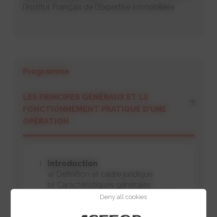
l’Institut Français de l’Expertise immobilière
Programme
LES PRINCIPES GÉNÉRAUX ET LE
FONCTIONNEMENT PRATIQUE D’UNE
OPÉRATION
Introduction
a) Définition et cadre juridique
b) Caractéristiques générales
c) Examen d’une proposition réelle de
Deny all cookies
CBI : analyse des différentes rubriques
de l’offre