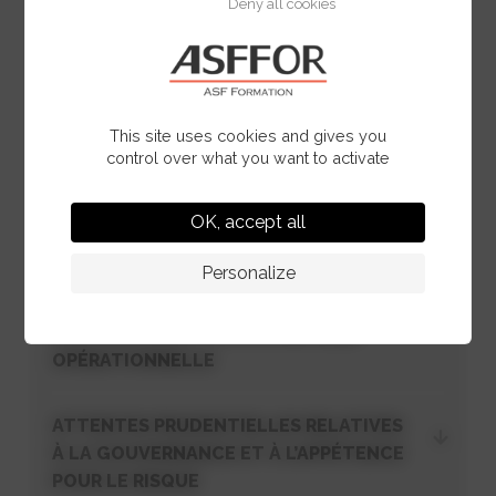
Deny all cookies
l’Accord de Paris sur le climat…)
Le cadre prudentiel général en matière
de risque climatique (Typologie des
risques liés au climat, CESR, BCE,
ACPR, EBA …)
This site uses cookies and gives you
control over what you want to activate
RISQUES LIÉS AU CLIMAT ET À
OK, accept all
L’ENVIRONNEMENT
Personalize
ATTENTES PRUDENTIELLES RELATIVES
AUX MODÈLES ET À LA STRATÉGIE
OPÉRATIONNELLE
ATTENTES PRUDENTIELLES RELATIVES
À LA GOUVERNANCE ET À L’APPÉTENCE
POUR LE RISQUE