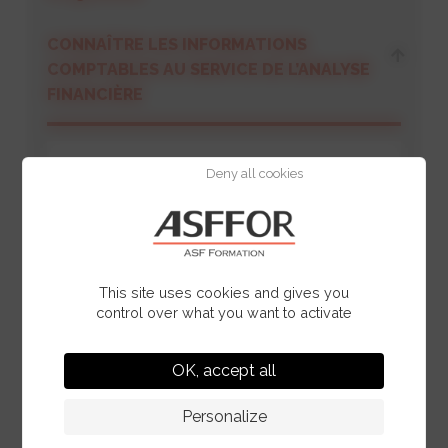
CONNAÎTRE LES INFORMATIONS
COMPTABLES AU SERVICE DE L’ANALYSE
FINANCIÈRE
Deny all cookies
L’information comptable, le rôle des
comptables, de l’expert-comptable,
des commissaires aux comptes
Le plan comptable en vigueur
Notions de compte de résultat et de
This site uses cookies and gives you
bilan
control over what you want to activate
OK, accept all
DU JOURNAL AUX COMPTES DE
SYNTHÈSE
Personalize