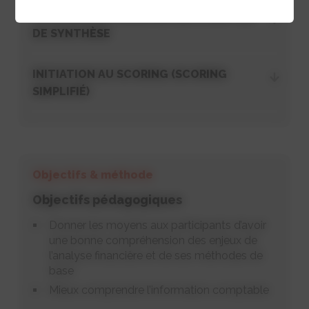
COMPRENDRE L’ANALYSE DES COMPTES
DE SYNTHÈSE
INITIATION AU SCORING (SCORING
SIMPLIFIÉ)
Objectifs & méthode
Objectifs pédagogiques
Donner les moyens aux participants d’avoir
une bonne compréhension des enjeux de
l’analyse financière et de ses méthodes de
base
Mieux comprendre l’information comptable