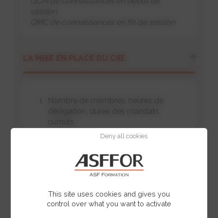
QCM de connaissances en début de
session
QMC de connaissances en fin de session
LA MISE EN PLACE DU CSE
Nombre de membres, heures de
délégation, durée des mandats,
cumuls
Négociation du protocole d’accord
Deny all cookies
préélectoral : périmètre de l’élection du
CSE, représentation équilibrée des
femmes et des hommes, points
négociables
This site uses cookies and gives you
control over what you want to activate