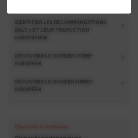
COMPTABLES APPLICABLES
IDENTIFIER LES RECOMMANDATIONS
BALE 3 ET LEUR TRADUCTION
EUROPÉENNE
DÉCOUVRIR LE DOSSIER COREP
EUROPÉEN
DÉCOUVRIR LE DOSSIER FINREP
EUROPÉEN
Objectifs & méthode
Objectifs pédagogiques