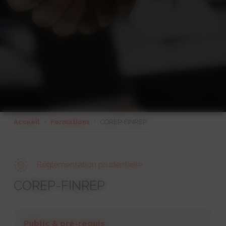
Accueil
Formations
COREP-FINREP
Réglementation prudentielle
COREP-FINREP
Public & pré-requis